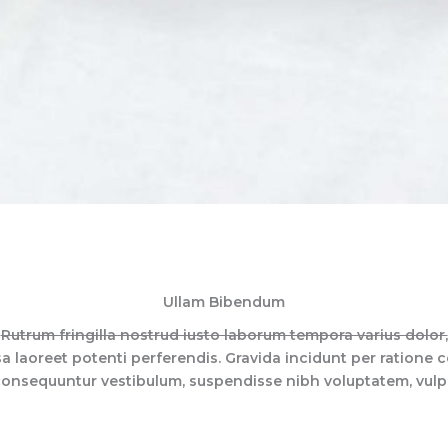
Ullam Bibendum
Rutrum fringilla nostrud iusto laborum tempora varius dolor,
aoreet potenti perferendis. Gravida incidunt per ratione co
onsequuntur vestibulum, suspendisse nibh voluptatem, vulput